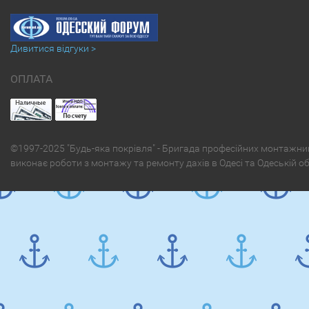
Дивитися відгуки >
ОПЛАТА
©1997-2025 "Будь-яка покрівля" - Бригада професійних монтажни
виконає роботи з монтажу та ремонту дахів в Одесі та Одеській о