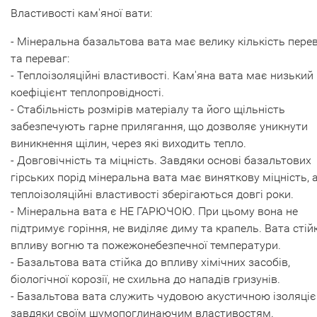
Властивості кам'яної вати:
- Мінеральна базальтова вата має велику кількість пере
та переваг:
- Теплоізоляційні властивості. Кам'яна вата має низький
коефіцієнт теплопровідності.
- Стабільність розмірів матеріалу та його щільність
забезпечують гарне прилягання, що дозволяє уникнути
виникнення щілин, через які виходить тепло.
- Довговічність та міцність. Завдяки основі базальтових
гірських порід мінеральна вата має виняткову міцність, 
теплоізоляційні властивості зберігаються довгі роки.
- Мінеральна вата є НЕ ГАРЮЧОЮ. При цьому вона не
підтримує горіння, не виділяє диму та крапель. Вата стій
впливу вогню та пожежонебезпечної температури.
- Базальтова вата стійка до впливу хімічних засобів,
біологічної корозії, не схильна до нападів гризунів.
- Базальтова вата служить чудовою акустичною ізоляці
завдяки своїм шумопоглинаючим властивостям.