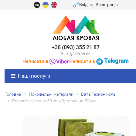
Вхід
Реєстрація
+38 (093) 355 21 87
Пн-Нд 9:00-19:00
Telegram
Написати в
Написати в
Наші послуги
Головна
Покрівельні матеріали
Вата Техноніколь
Роклайт; густина 30 кг/м3; товщина 50 мм