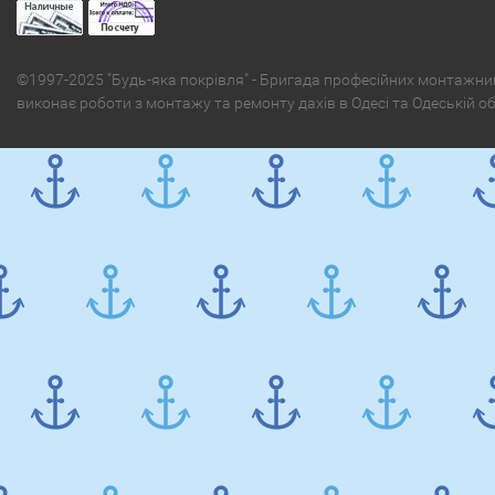
©1997-2025 "Будь-яка покрівля" - Бригада професійних монтажни
виконає роботи з монтажу та ремонту дахів в Одесі та Одеській о