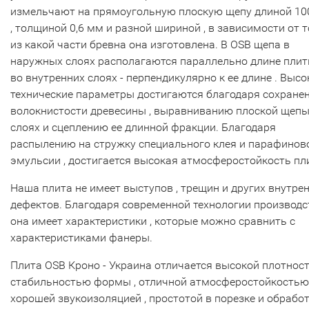
измельчают на прямоугольную плоскую щепу длиной 10
, толщиной 0,6 мм и разной шириной , в зависимости от то
из какой части бревна она изготовлена. В OSB щепа в
наружных слоях располагаются параллельно длине плиты
во внутренних слоях - перпендикулярно к ее длине . Высо
технические параметры достигаются благодаря сохране
волокнистости древесины , выравниванию плоской щепы
слоях и сцеплению ее длинной фракции. Благодаря
распылению на стружку специального клея и парафинов
эмульсии , достигается высокая атмосферостойкость пл
Наша плита не имеет выступов , трещин и других внутре
дефектов. Благодаря современной технологии производст
она имеет характеристики , которые можно сравнить с
характеристиками фанеры.
Плита OSB Кроно - Украина отличается высокой плотност
стабильностью формы , отличной атмосферостойкостью 
хорошей звукоизоляцией , простотой в порезке и обработ