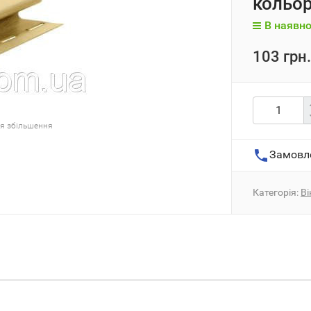
кольо
В наявно
103 грн.
ля збільшення
Замовл
Категорія:
Ві