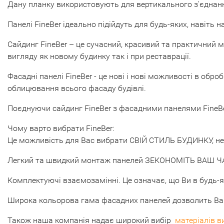
Дану планку використовують для вертикального з'єднання 
Панелі FineBer ідеально підійдуть для будь-яких, навіть 
Сайдинг FineBer – це сучасний, красивий та практичний 
вигляду як новому будинку так і при реставрації.
Фасадні панелі FineBer - це нові і нові можливості в обр
облицювання всього фасаду будівлі.
Поєднуючи сайдинг FineBer з фасадними панелями FineBer,
Чому варто вибрати FineBer:
Це можливість для Вас вибрати СВІЙ СТИЛЬ БУДИНКУ, не
Легкий та швидкий монтаж панелей ЗЕКОНОМІТЬ ВАШ Ч
Комплектуючі взаємозамінні. Це означає, що Ви в будь
Широка кольорова гама фасадних панелей дозволить Вам 
Також наша компанія надає широкий вибір
матеріалів в