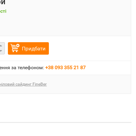
ри
сті
Придбати
ення за телефоном:
+38 093 355 21 87
ніловий сайдинг FineBer