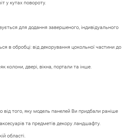
іт у кутах повороту.
овується для додання завершеного, індивідуального
ься в обробці: від декорування цокольної частини до
 колони, двері, вікна, портали та інше.
від того, яку модель панелей Ви придбали раніше
аксесуарів та предметів декору ландшафту.
ій області.