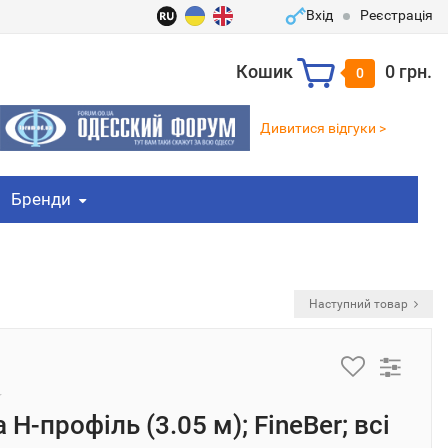
Вхід
Реєстрація
Кошик
0 грн.
0
Дивитися відгуки >
Бренди
Наступний товар
 Н-профіль (3.05 м); FineBer; всі