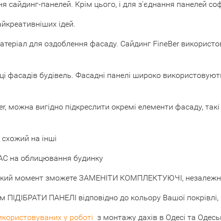
сайдинг-панелей. Крім цього, і для з'єднання панелей соф
найкреативніших ідей.
матеріал для оздоблення фасаду. Сайдинг FineBer використ
обці фасадів будівель. Фасадні панелі широко використовуют
 можна вигідно підкреслити окремі елементи фасаду, такі як
 схожий на інші
АС на облицювання будинку
-який момент зможете ЗАМЕНІТИ КОМПЛЕКТУЮЧІ, незалежно 
ПІДІБРАТИ ПАНЕЛІ відповідно до кольору Вашої покрівлі, 
икористовуваних у роботі
з монтажу дахів в Одесі та Одеськ