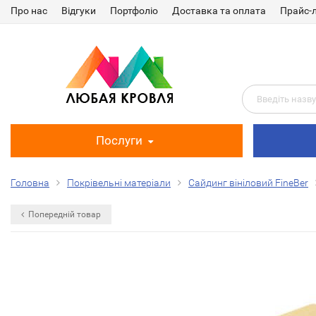
Про нас
Відгуки
Портфоліо
Доставка та оплата
Прайс-
Послуги
Головна
Покрівельні матеріали
Сайдинг вініловий FineBer
Попередній товар