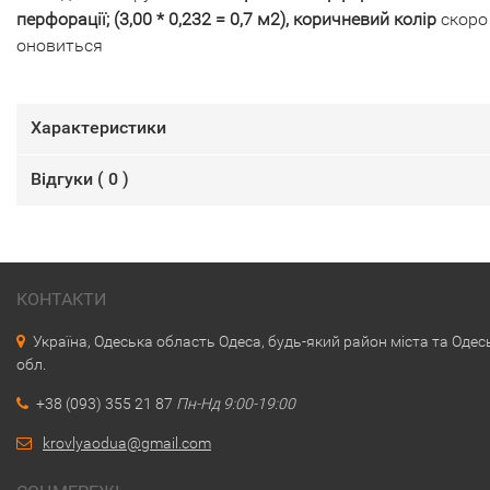
перфорації; (3,00 * 0,232 = 0,7 м2), коричневий колір
скоро
оновиться
Характеристики
Відгуки (
0
)
КОНТАКТИ
Україна, Одеська область Одеса, будь-який район міста та Одес
обл.
+38 (093) 355 21 87
Пн-Нд 9:00-19:00
krovlyaodua@gmail.com