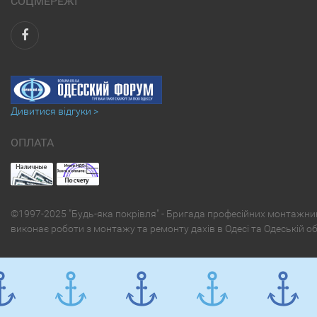
СОЦМЕРЕЖІ
Дивитися відгуки >
ОПЛАТА
©1997-2025 "Будь-яка покрівля" - Бригада професійних монтажни
виконає роботи з монтажу та ремонту дахів в Одесі та Одеській о