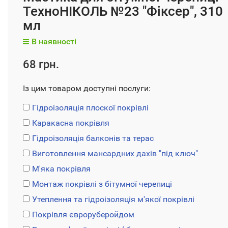
ТехноНІКОЛЬ №23 "Фіксер", 310
мл
В наявності
68 грн.
Із цим товаром доступні послуги:
Гідроізоляція плоскої покрівлі
Каракасна покрівля
Гідроізоляція балконів та терас
Виготовлення мансардних дахів "під ключ"
М'яка покрівля
Монтаж покрівлі з бітумної черепиці
Утеплення та гідроізоляція м'якої покрівлі
Покрівля євроруберойдом