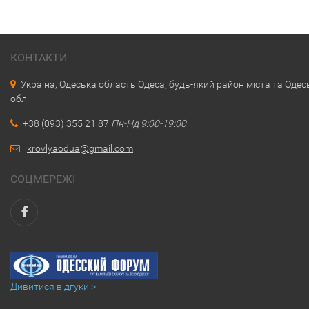
КОНТАКТИ
Україна, Одеська область Одеса, будь-який район міста та Одес
обл.
+38 (093) 355 21 87
Пн-Нд 9:00-19:00
krovlyaodua@gmail.com
СОЦМЕРЕЖІ
Дивитися відгуки >