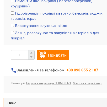
Ремонт м'якої покрівлі ( багатоповерхівки,
хрущовки)
Гідроізоляція покрівлі квартир, балконів, лоджій,
гаражів, терас
Влаштування слухових вікон
Замір, розрахунок та закупівля матеріалів для
покрівлі
Придбати
Замовлення за телефоном:
+38 093 355 21 87
Категорії:
Бітумна черепиця SHINGLAS
Мастика, праймер
Опис