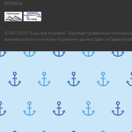
ОПЛАТА
©1997-2025 "Будь-яка покрівля" - Бригада професійних монтажни
виконає роботи з монтажу та ремонту дахів в Одесі та Одеській о