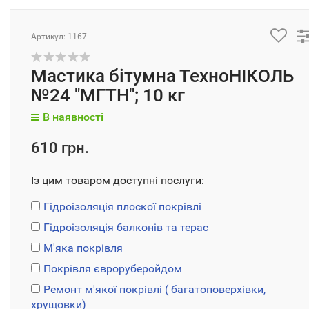
Артикул: 1167
Мастика бітумна ТехноНІКОЛЬ
№24 "МГТН"; 10 кг
В наявності
610 грн.
Із цим товаром доступні послуги:
Гідроізоляція плоскої покрівлі
Гідроізоляція балконів та терас
М'яка покрівля
Покрівля євроруберойдом
Ремонт м'якої покрівлі ( багатоповерхівки,
хрущовки)