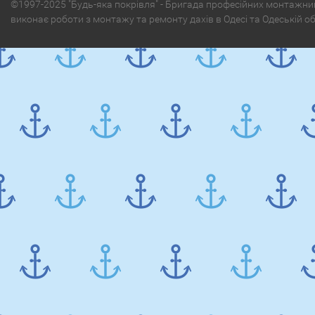
©1997-2025 "Будь-яка покрівля" - Бригада професійних монтажни
виконає роботи з монтажу та ремонту дахів в Одесі та Одеській о