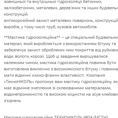
зовнішньої та внутрішньої гідроізоляції бетонних,
залізобетонних, металевих, дерев'яних та інших будівель
конструкцій;
антикорозійний захист металевих поверхонь, конструкцій
виробів, у тому числі труб, кузовів автомобілів.
**Мастика гідроізоляційна** – це спеціальний будівельн
матеріал, який виробляється з використанням бітуму та
забезпечує захист оброблених ним покриттів від руйнівної
води, вологи, корозії. Щоб ці завдання вирішувалися
належним чином, мастика гідроізоляційна повинна бути
виготовлена ​​виключно з високоякісного бітуму і повинна
мати відмінні хіміко-фізичні властивості. Компанія
«ТехноНІКОЛЬ» пропонує вам мастику гідроізоляційну, як
має відмінне зчеплення зі склеюваними матеріалами,
водонепроникністю та високою міцністю на зсув клейови
з'єднань.
Мастика гідроізоляційна ТЕХНОНІКОЛЬ №24 (МГТН):