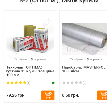
К-2 (45 пог.м.), також купили
обране
порівняти
обране
порівняти
Технолайт ОПТІМА;
Паробар'єр MASTERFOL
густина 35 кг/м3; товщина
100 Silver
100 мм
(1)
(0)
79,26 грн.
8,50 грн.