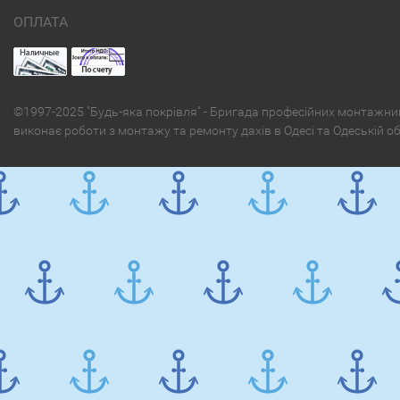
ОПЛАТА
©1997-2025 "Будь-яка покрівля" - Бригада професійних монтажни
виконає роботи з монтажу та ремонту дахів в Одесі та Одеській о