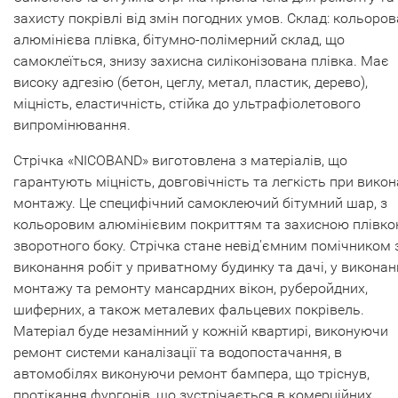
захисту покрівлі від змін погодних умов. Склад: кольоров
алюмінієва плівка, бітумно-полімерний склад, що
самоклеїться, знизу захисна силіконізована плівка. Має
високу адгезію (бетон, цеглу, метал, пластик, дерево),
міцність, еластичність, стійка до ультрафіолетового
випромінювання.
Стрічка «NICOBAND» виготовлена ​​з матеріалів, що
гарантують міцність, довговічність та легкість при викон
монтажу. Це специфічний самоклеючий бітумний шар, з
кольоровим алюмінієвим покриттям та захисною плівко
зворотного боку. Стрічка стане невід'ємним помічником 
виконання робіт у приватному будинку та дачі, у виконан
монтажу та ремонту мансардних вікон, руберойдних,
шиферних, а також металевих фальцевих покрівель.
Матеріал буде незамінний у кожній квартирі, виконуючи
ремонт системи каналізації та водопостачання, в
автомобілях виконуючи ремонт бампера, що тріснув,
протікання фургонів, що зустрічається в комерційних