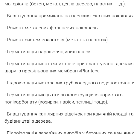
матеріалів (бетон, метал, цегла, дерево, пластик і т.д.).
· Влаштування примикань на плоских і скатних покрівлях
· Ремонт металевих фальцевих покрівель.
· Ремонт систем водостоку (метал та пластик).
· Герметизація пароізоляційних плівок.
· Герметизація монтажних швів при влаштуванні дренаж
шару із профільованих мембран «Planter».
· Гідроізоляція металевих труб холодного водопостачанн
· Герметизація місць стиків конструкцій із пористого
полікарбонату (козирки, навіси, теплиці тощо).
· Влаштування капілярних відсічок при кам'яній кладці та
будівництві з дерева.
· Гідроізоляція дерев'яних виробів у бетонних та кам'яних