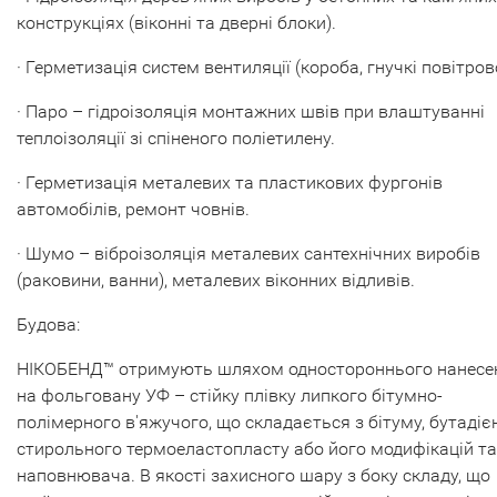
конструкціях (віконні та дверні блоки).
· Герметизація систем вентиляції (короба, гнучкі повітров
· Паро – гідроізоляція монтажних швів при влаштуванні
теплоізоляції зі спіненого поліетилену.
· Герметизація металевих та пластикових фургонів
автомобілів, ремонт човнів.
· Шумо – віброізоляція металевих сантехнічних виробів
(раковини, ванни), металевих віконних відливів.
Будова:
НІКОБЕНД™ отримують шляхом одностороннього нанесе
на фольговану УФ – стійку плівку липкого бітумно-
полімерного в'яжучого, що складається з бітуму, бутадіє
стирольного термоеластопласту або його модифікацій та
наповнювача. В якості захисного шару з боку складу, що