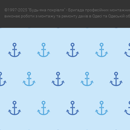
©1997-2025 "Будь-яка покрівля" - Бригада професійних монтажни
виконає роботи з монтажу та ремонту дахів в Одесі та Одеській о