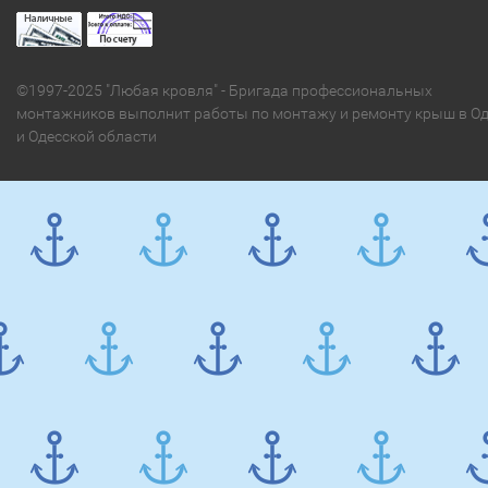
©1997-2025 "Любая кровля" - Бригада профессиональных
монтажников выполнит работы по монтажу и ремонту крыш в Од
и Одесской области