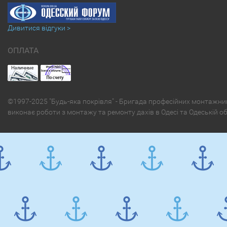
Дивитися відгуки >
ОПЛАТА
©1997-2025 "Будь-яка покрівля" - Бригада професійних монтажни
виконає роботи з монтажу та ремонту дахів в Одесі та Одеській о