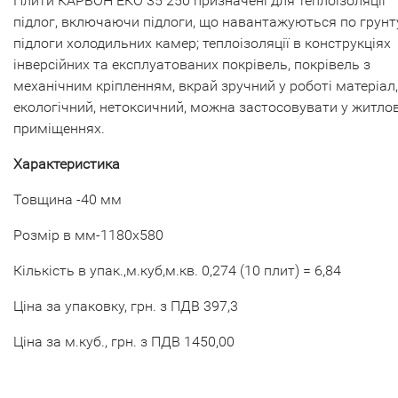
Плити КАРБОН ЕКО 35 250 призначені для теплоізоляції
підлог, включаючи підлоги, що навантажуються по грунту
підлоги холодильних камер; теплоізоляції в конструкціях
інверсійних та експлуатованих покрівель, покрівель з
механічним кріпленням, вкрай зручний у роботі матеріал,
екологічний, нетоксичний, можна застосовувати у житло
приміщеннях.
Характеристика
Товщина -40 мм
Розмір в мм-1180х580
Кількість в упак.,м.куб,м.кв. 0,274 (10 плит) = 6,84
Ціна за упаковку, грн. з ПДВ 397,3
Ціна за м.куб., грн. з ПДВ 1450,00