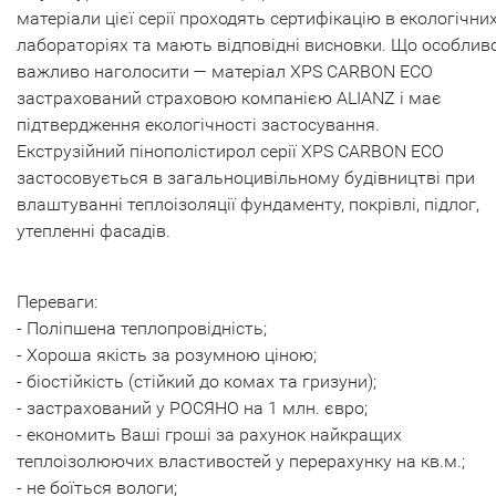
матеріали цієї серії проходять сертифікацію в екологічни
лабораторіях та мають відповідні висновки. Що особлив
важливо наголосити — матеріал XPS CARBON ECO
застрахований страховою компанією ALIANZ і має
підтвердження екологічності застосування.
Екструзійний пінополістирол серії XPS CARBON ECO
застосовується в загальноцивільному будівництві при
влаштуванні теплоізоляції фундаменту, покрівлі, підлог,
утепленні фасадів.
Переваги:
​​- Поліпшена теплопровідність;
- Хороша якість за розумною ціною;
- біостійкість (стійкий до комах та гризуни);
- застрахований у РОСЯНО на 1 млн. євро;
- економить Ваші гроші за рахунок найкращих
теплоізолюючих властивостей у перерахунку на кв.м.;
- не боїться вологи;