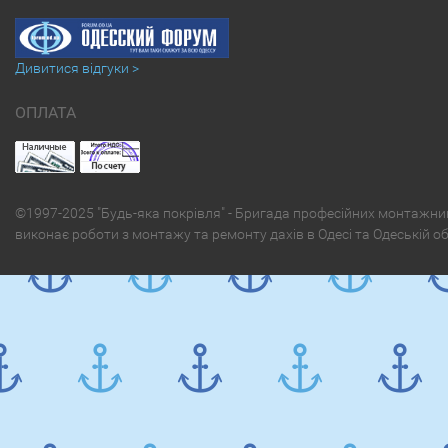
Дивитися відгуки >
ОПЛАТА
©1997-2025 "Будь-яка покрівля" - Бригада професійних монтажни
виконає роботи з монтажу та ремонту дахів в Одесі та Одеській о