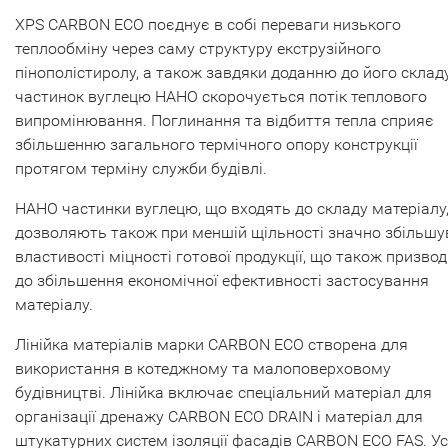
XPS CARBON ECO поєднує в собі переваги низького
теплообміну через саму структуру екструзійного
пінополістиролу, а також завдяки доданню до його склад
частинок вуглецю НАНО скорочується потік теплового
випромінювання. Поглинання та відбиття тепла сприяє
збільшенню загального термічного опору конструкції
протягом терміну служби будівлі.
НАНО частинки вуглецю, що входять до складу матеріалу
дозволяють також при меншій щільності значно збільшу
властивості міцності готової продукції, що також призво
до збільшення економічної ефективності застосування
матеріалу.
Лінійка матеріалів марки CARBON ECO створена для
використання в котеджному та малоповерховому
будівництві. Лінійка включає спеціальний матеріал для
організації дренажу CARBON ECO DRAIN і матеріал для
штукатурних систем ізоляції фасадів CARBON ECO FAS. Ус