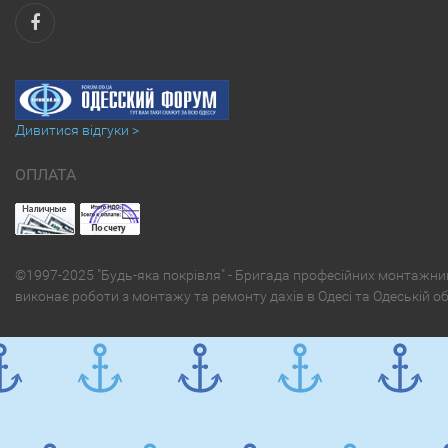
Дивитися відгуки >
ОПЛАТА
©1997-2025 "Будь-яка покрівля" - Бригада професійних монтажни
виконає роботи з монтажу та ремонту дахів в Одесі та Одеській о