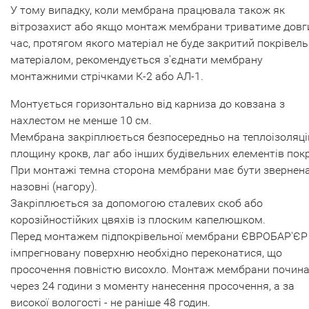
У тому випадку, коли мембрана працювала також як
вітрозахист або якщо монтаж мембрани триватиме довг
час, протягом якого матеріал не буде закритий покрівел
матеріалом, рекомендується з'єднати мембрану
монтажними стрічками К-2 або АЛ-1.
Монтується горизонтально від карниза до ковзана з
нахлестом не менше 10 см.
Мембрана закріплюється безпосередньо на теплоізоляці
площину крокв, лаг або інших будівельних елементів покр
При монтажі темна сторона мембрани має бути звернен
назовні (нагору).
Закріплюється за допомогою сталевих скоб або
корозійностійких цвяхів із плоским капелюшком.
Перед монтажем підпокрівельної мембрани ЄВРОБАР'ЄР
імпрегновану поверхню необхідно переконатися, що
просочення повністю висохло. Монтаж мембрани почин
через 24 години з моменту нанесення просочення, а за
високої вологості - не раніше 48 годин.