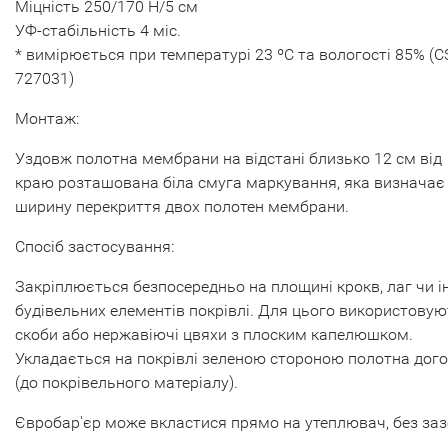
Міцність 250/170 Н/5 см
УФ-стабільність 4 міс.
* вимірюється при температурі 23 ºС та вологості 85% (
727031)
Монтаж:
Уздовж полотна мембрани на відстані близько 12 см від
краю розташована біла смуга маркування, яка визначає
ширину перекриття двох полотен мембрани.
Спосіб застосування:
Закріплюється безпосередньо на площині крокв, лаг чи 
будівельних елементів покрівлі. Для цього використову
скоби або нержавіючі цвяхи з плоским капелюшком.
Укладається на покрівлі зеленою стороною полотна дог
(до покрівельного матеріалу).
Євробар'єр може вкластися прямо на утеплювач, без заз