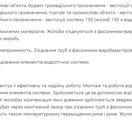
слові об'єкти, будівлі громадського призначення - застосу
дського призначення, торгові та промислові об'єкти - заст
йного призначення - застосуй систему 150 (жолоб 150 з вод
оміжних матеріалів. Жолоби з'єднуються з фасонними вир
о виробу.
 непроникність. З'єднання труб з фасонними виробами пров
 довжини елементів водостічної системи.
тує її ефективну та надійну роботу. Монтаж та робота водо
ня елементів системи. Здійснюється це за допомогою відп
 У жолобах компенсація змін довжини здійснюється завдя
ах через монтажний зазор при з'єднанні труб з фасонною ч
ть також температурному переміщенню ринв і ринв. Жолоби 