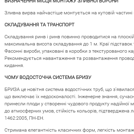
ВИЗНАЧЕННЯ МІСЦЯ МОНТАЖУ ЗЛИВНОЇ ВОРОНИ
Зливна вирва найчастіше монтується на кутовій частині бу
СКЛАДУВАННЯ ТА ТРАНСПОРТ
Складування ринв і ринв повинно проводитися на плоскій
максимальна висота складування до 1 м. Краї підставок 
Фасонні вироби, упаковані в коробки з текстурованого ка
Рекомендується навантаження та розвантаження проводи
кидання.
ЧОМУ ВОДОСТОЧНА СИСТЕМА БРИЗУ
БРИЗА це новітня система водостічних труб, що з'явилася
що виключає їх недосконалості. Інженерне знання, сучасн
принесли плоди у створенні чудового продукту надійної м
до атмосферних умов, стійкість кольорів, підтверджена 
1462:2005, ПН-ЕН.
Стримана елегантність класичних форм, легкість монтаж