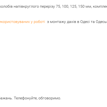
обів напівкруглого перерізу 75, 100, 125, 150 мм, комплек
икористовуваних у роботі
з монтажу дахів в Одесі та Одеськ
бажань. Телефонуйте, обговоримо.