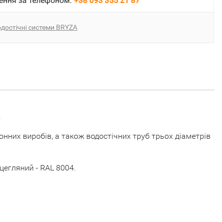
ення за телефоном:
+38 093 355 21 87
достічні системи BRYZA
.
онних виробів, а також водостічних труб трьох діаметрів
 цегляний - RAL 8004.