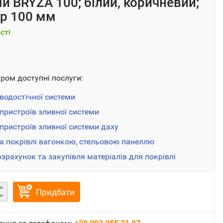
и BRYZA 100; білий, коричневий;
р 100 мм
сті
аром доступні послуги:
водостічної системи
пристроїв зливної системи
ристроїв зливної системи даху
а покрівлі вагонкою, стельовою панеллю
озрахунок та закупівля матеріалів для покрівлі
Придбати