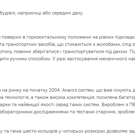
дівлі, наприкінці або середині даху.
 поверхні в горизонтальному положенні на рівних підкладка
та транспортних засобів, що стикаються з жолобами, слід 
ртону, повинні зберігатися і транспортуватися під дахом.
ти ручним способом. У разі застосування механічного нав
 на ринку на початку 2004. Аналіз систем, що вже існують 
а технологія, а також висока компетенція, посилена багато
арки та найвищої якості серед таких систем. Вироблені з П
лабораторними дослідженнями та тестами старіння, зробле
у та гама шести кольорів у чотирьох розмірах дозволяє з