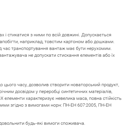
х і стикатися з ними по всій довжині. Допускається
запобігти, наприклад, товстим картоном або дошками.
 Під час транспортування вантаж має бути нерухомим.
антажувача не допускати стискання елементів або їх
до цього часу, дозволив створити новаторський продукт,
річним досвідом у переробці синтетичних матеріалів,
ВХ елементи характеризує невелика маса, повна стійкість
ними згідно з вимогами норн: ПН-ЕН 607:2005, ПН-ЕН
адовольнити будь-які вимоги споживача.