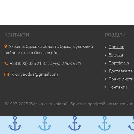
КОНТАКТИ
РОЗДІЛИ
Україна, Одеська область Одеса, будь-який
Про нас
район міста та Одеська обл.
Відгуки
Портфоліо
+38 (093) 355 21 87
Пн-Нд 9:00-19:00
Доставка та
krovlyaodua@gmail.com
Прайс-листи
Контакти
©1997-2025 "Будь-яка покрівля" - Бригада професійних монтажникі