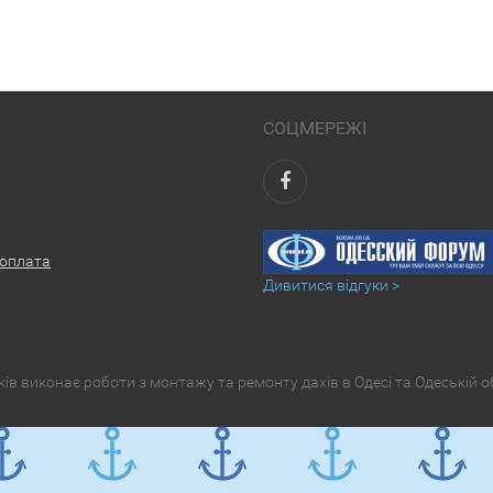
СОЦМЕРЕЖІ
 оплата
Дивитися відгуки >
в виконає роботи з монтажу та ремонту дахів в Одесі та Одеській о