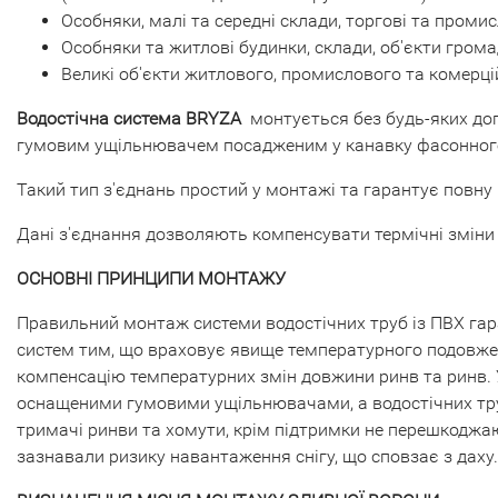
Особняки, малі та середні склади, торгові та проми
Особняки та житлові будинки, склади, об'єкти грома
Великі об'єкти житлового, промислового та комерці
Водостічна система BRYZA
монтується без будь-яких доп
гумовим ущільнювачем посадженим у канавку фасонног
Такий тип з'єднань простий у монтажі та гарантує повну
Дані з'єднання дозволяють компенсувати термічні зміни
ОСНОВНІ ПРИНЦИПИ МОНТАЖУ
Правильний монтаж системи водостічних труб із ПВХ гаран
систем тим, що враховує явище температурного подовжен
компенсацію температурних змін довжини ринв та ринв.
оснащеними гумовими ущільнювачами, а водостічних труб
тримачі ринви та хомути, крім підтримки не перешкоджаю
зазнавали ризику навантаження снігу, що сповзає з даху.