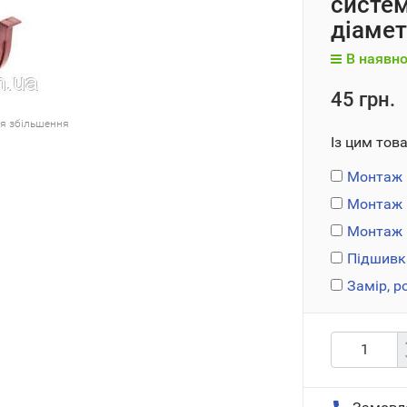
систем
діамет
В наявно
45 грн.
ля збільшення
Із цим тов
Монтаж 
Монтаж 
Монтаж п
Підшивк
Замір, р