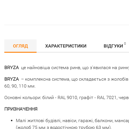
0
ОГЛЯД
ХАРАКТЕРИСТИКИ
ВІДГУКИ
BRYZA
це найновіша система ринв, що з'явилася на ринку
BRYZA
– комплексна система, що складається з жолобів н
60, 90, 110 мм.
Основні кольори: білий - RAL 9010, графіт - RAL 7021, чер
ПРИЗНАЧЕННЯ
Малі житлові будівлі, навіси, гаражі, балкони, ман
(жолоб 75 мм з водостічною трубою 63 мм).