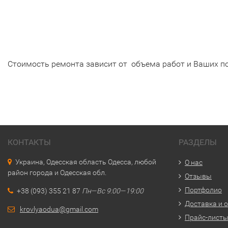
Стоимость ремонта зависит от объема работ и Ваших по
КОНТАКТЫ
РАЗДЕЛЫ
Украина, Одесская область Одесса, любой
О нас
район города и Одесская обл.
Отзывы
Портфолио
+38 (093) 355 21 87
Пн—Вс 9:00—19:00
Доставка и 
krovlyaodua@gmail.com
Прайс-лист