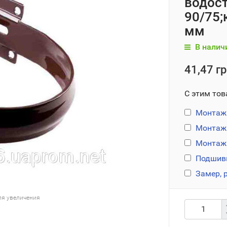
водос
90/75
мм
В налич
41,47 гр
С этим тов
Монтаж 
Монтаж 
Монтаж 
Подшивк
Замер, 
ля увеличения