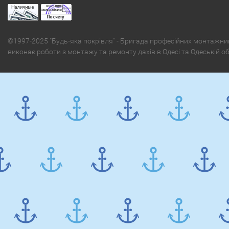
©1997-2025 "Будь-яка покрівля" - Бригада професійних монтажни
виконає роботи з монтажу та ремонту дахів в Одесі та Одеській о