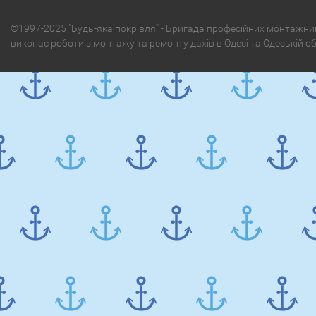
©1997-2025 "Будь-яка покрівля" - Бригада професійних монтажни
виконає роботи з монтажу та ремонту дахів в Одесі та Одеській о