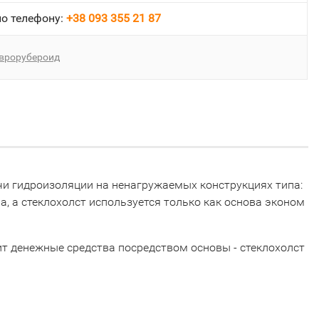
о телефону:
+38 093 355 21 87
врорубероид
чи гидроизоляции на ненагружаемых конструкциях типа:
, а стеклохолст используется только как основа эконом
ит денежные средства посредством основы - стеклохолст