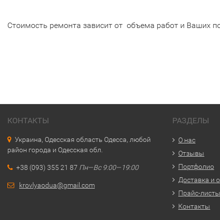
Стоимость ремонта зависит от объема работ и Ваших по
КОНТАКТЫ
РАЗДЕЛЫ
Украина, Одесская область Одесса, любой
О нас
район города и Одесская обл.
Отзывы
Портфолио
+38 (093) 355 21 87
Пн—Вс 9:00—19:00
Доставка и 
krovlyaodua@gmail.com
Прайс-лист
Контакты