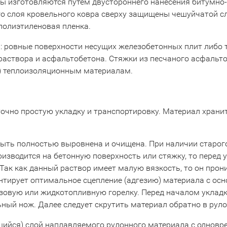
 изготовляются путем двустороннего нанесения битумно
го слоя кровельного ковра сверху защищены чешуйчатой сл
полиэтиленовая пленка.
: ровные поверхности несущих железобетонных плит либо 
раствора и асфальтобетона. Стяжки из песчаного асфаль
) теплоизоляционным материалам.
очно простую укладку и транспортировку. Материал хранит
ыть полностью выровнена и очищена. При наличии старого
изводится на бетонную поверхность или стяжку, то перед 
ак как данный раствор имеет малую вязкость, то он прони
антирует оптимальное сцепление (адгезию) материала с о
азовую или жидкотопливную горелку. Перед началом укладк
ный нож. Далее следует скрутить материал обратно в руло
ийся) слой наплавляемого рулонного материала с одновр