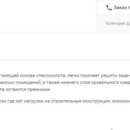
Заказ п
Категория:
Е
егниющей основе стеклохолста, легко поможет решить зада
 жилых помещений, а также нижнего слоя кровельного ковра
ала остаются прежними.
ах где нет нагрузки на строительные конструкции, эконом