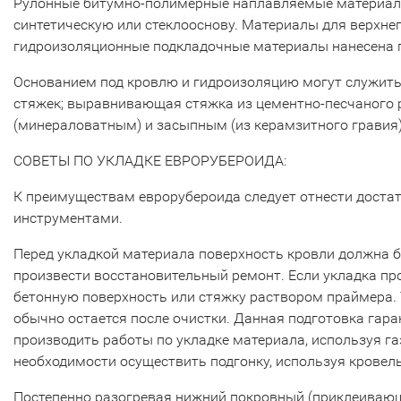
Рулонные битумно-полимерные наплавляемые материалы
синтетическую или стеклооснову. Материалы для верхне
гидроизоляционные подкладочные материалы нанесена 
Основанием под кровлю и гидроизоляцию могут служить
стяжек; выравнивающая стяжка из цементно-песчаного 
(минераловатным) и засыпным (из керамзитного гравия
СОВЕТЫ ПО УКЛАДКЕ ЕВРОРУБЕРОИДА:
К преимуществам еврорубероида следует отнести достат
инструментами.
Перед укладкой материала поверхность кровли должна б
произвести восстановительный ремонт. Если укладка про
бетонную поверхность или стяжку раствором праймера. Т
обычно остается после очистки. Данная подготовка гар
производить работы по укладке материала, используя г
необходимости осуществить подгонку, используя кровель
Постепенно разогревая нижний покровный (приклеивающ